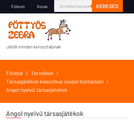
KERESÉS
Fiókom
Kosár
Játék minden korosztálynak
Főoldal
Termékek
Társasjátékok klasszikus csoportosításban
Angol nyelvű társasjátékok
Angol nyelvű társasjátékok