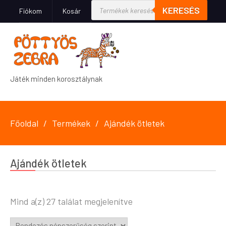
KERESÉS
Fiókom
Kosár
Játék minden korosztálynak
Főoldal
Termékek
Ajándék ötletek
Ajándék ötletek
Mind a(z) 27 találat megjelenítve