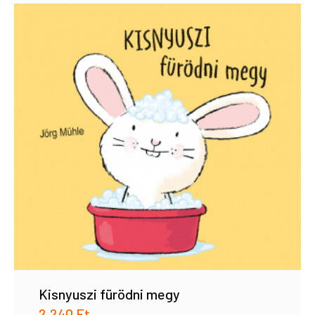
Kisnyuszi fürödni megy
2.240
Ft