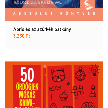
Ábris és az azúrkék patkány
3.230
Ft