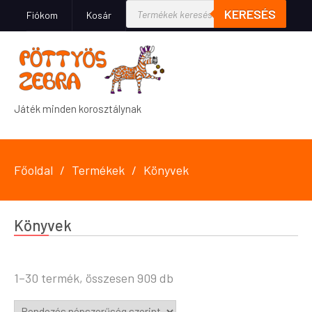
KERESÉS
Fiókom
Kosár
Játék minden korosztálynak
Főoldal
Termékek
Könyvek
Könyvek
1–30 termék, összesen 909 db