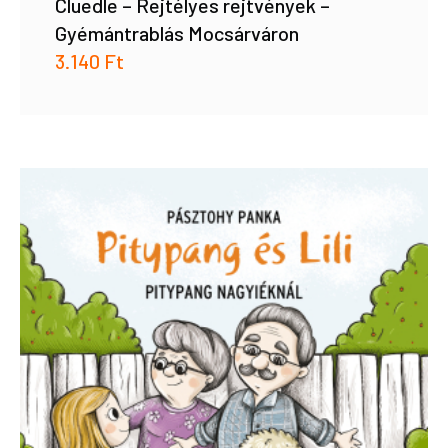
Cluedle – Rejtélyes rejtvények –
Gyémántrablás Mocsárváron
3.140
Ft