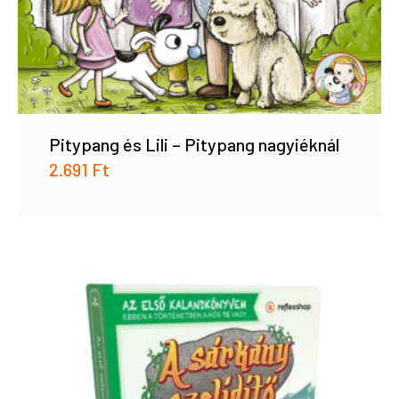
Pitypang és Lili – Pitypang nagyiéknál
2.691
Ft