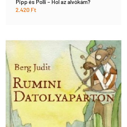
Pipp és Polli – Hol az alvókám?
2.420
Ft