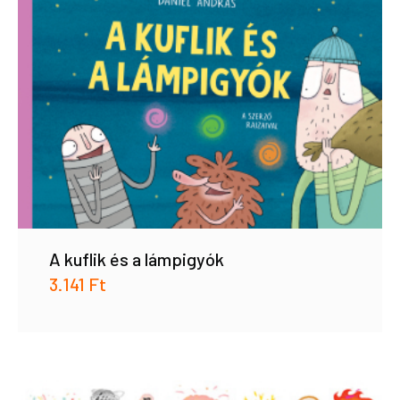
A kuflik és a lámpigyók
3.141
Ft