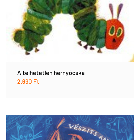
A telhetetlen hernyócska
2.690
Ft