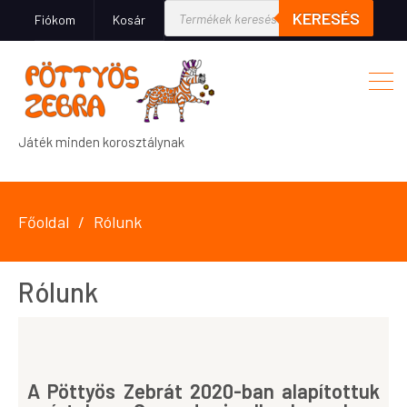
KERESÉS
Fiókom
Kosár
Játék minden korosztálynak
Főoldal
Rólunk
Rólunk
A Pöttyös Zebrát 2020-ban alapítottuk