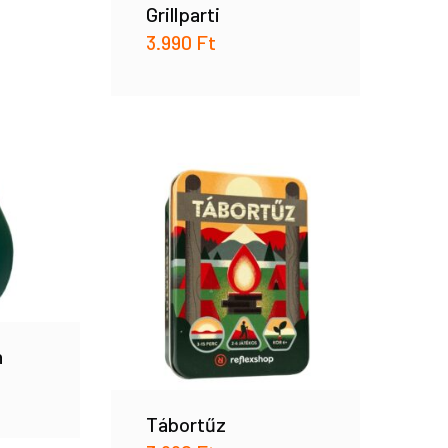
Grillparti
3.990
Ft
h
Tábortűz