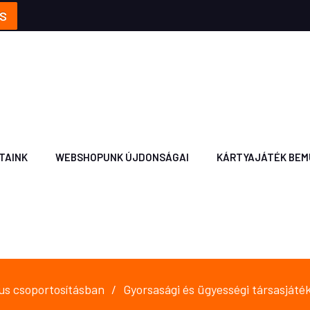
S
TAINK
WEBSHOPUNK ÚJDONSÁGAI
KÁRTYAJÁTÉK BEM
us csoportosításban
Gyorsasági és ügyességi társasjáté