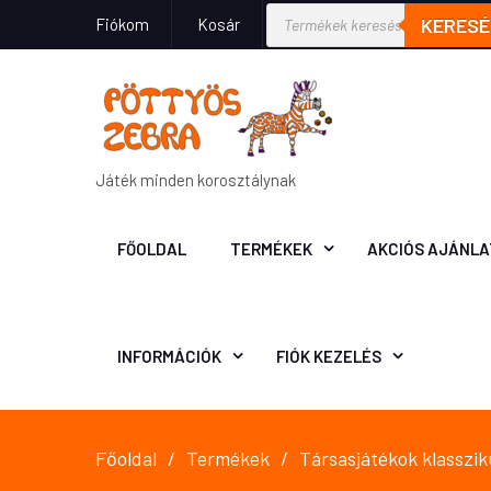
KERESÉ
Fiókom
Kosár
Játék minden korosztálynak
FŐOLDAL
TERMÉKEK
AKCIÓS AJÁNLA
INFORMÁCIÓK
FIÓK KEZELÉS
Főoldal
Termékek
Társasjátékok klasszik