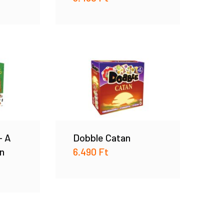
– A
Dobble Catan
n
6.490
Ft