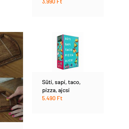
3.990
Ft
Süti, sapi, taco,
pizza, ajcsi
5.490
Ft