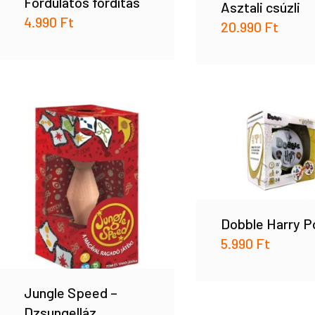
Fordulatos fordítás
Asztali csúzli
4.990
Ft
20.990
Ft
Dobble Harry P
5.990
Ft
Jungle Speed –
Dzsungelláz