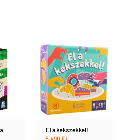
na
El a kekszekkel!
5.490
Ft