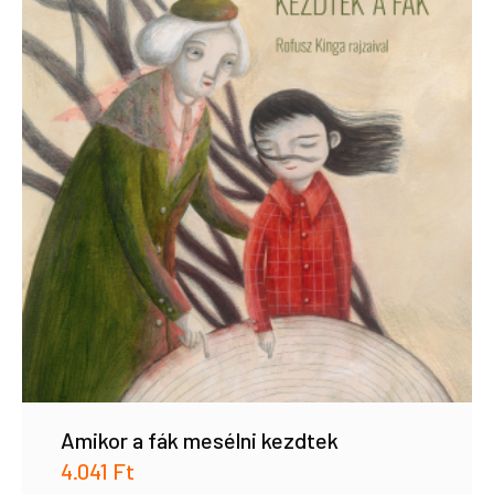
Amikor a fák mesélni kezdtek
4.041
Ft