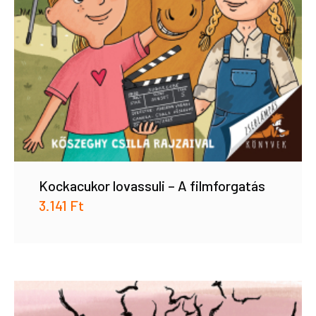
Kockacukor lovassuli – A filmforgatás
3.141
Ft