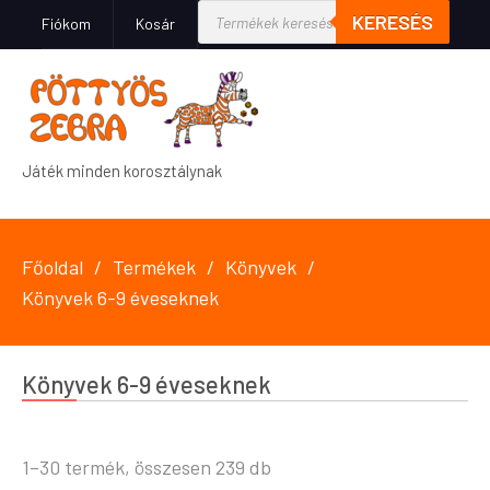
KERESÉS
Fiókom
Kosár
Játék minden korosztálynak
Főoldal
Termékek
Könyvek
Könyvek 6-9 éveseknek
Könyvek 6-9 éveseknek
1–30 termék, összesen 239 db