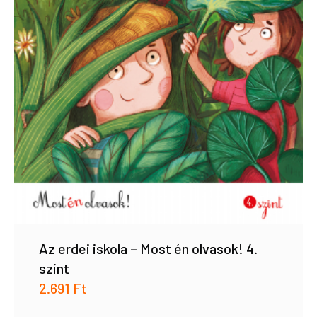
Az erdei iskola – Most én olvasok! 4.
szint
2.691
Ft