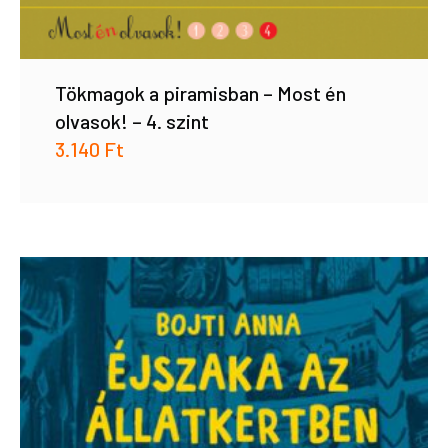
Tökmagok a piramisban – Most én
olvasok! – 4. szint
3.140
Ft