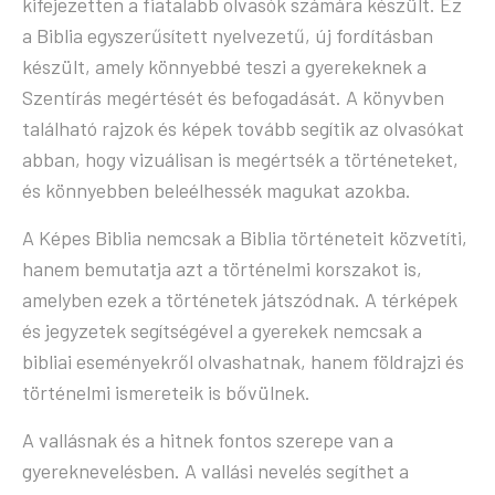
kifejezetten a fiatalabb olvasók számára készült. Ez
a Biblia egyszerűsített nyelvezetű, új fordításban
készült, amely könnyebbé teszi a gyerekeknek a
Szentírás megértését és befogadását. A könyvben
található rajzok és képek tovább segítik az olvasókat
abban, hogy vizuálisan is megértsék a történeteket,
és könnyebben beleélhessék magukat azokba.
A Képes Biblia nemcsak a Biblia történeteit közvetíti,
hanem bemutatja azt a történelmi korszakot is,
amelyben ezek a történetek játszódnak. A térképek
és jegyzetek segítségével a gyerekek nemcsak a
bibliai eseményekről olvashatnak, hanem földrajzi és
történelmi ismereteik is bővülnek.
A vallásnak és a hitnek fontos szerepe van a
gyereknevelésben. A vallási nevelés segíthet a