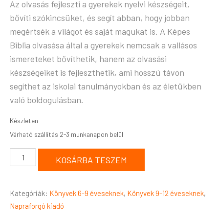
Az olvasás fejleszti a gyerekek nyelvi készségeit,
bővíti szókincsüket, és segít abban, hogy jobban
megértsék a világot és saját magukat is. A Képes
Biblia olvasása által a gyerekek nemcsak a vallásos
ismereteket bővíthetik, hanem az olvasási
készségeiket is fejleszthetik, ami hosszú távon
segíthet az iskolai tanulmányokban és az életükben
való boldogulásban.
Készleten
KOSÁRBA TESZEM
Kategóriák:
Könyvek 6-9 éveseknek
,
Könyvek 9-12 éveseknek
,
Napraforgó kiadó