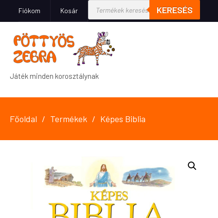
KERESÉS
Fiókom
Kosár
Játék minden korosztálynak
Főoldal
Termékek
Képes Biblia