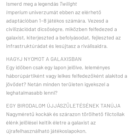
Ismerd meg a legendás
Twilight
Imperium
univerzumát ebben az elérhető
adaptációban 1–8 játékos számára. Vezesd a
civilizációdat dicsőségre, miközben felfedezed a
galaxist, kiterjeszted a befolyásodat, fejleszted az
infrastruktúrádat és lesújtasz a riválisaidra.
HAGYJ NYOMOT A GALAXISBAN
Egy időben csak egy lapon jelölve, leleményes
háborúpártiként vagy lelkes felfedezőként alakítod a
jövődet? Netán minden területen igyekszel a
leghatalmasabb lenni?
EGY BIRODALOM ÚJJÁSZÜLETÉSÉNEK TANÚJA
Nagyméretű kockák és szárazon törölhető filctollak
élénk jelölései keltik életre a galaxist az
újrafelhasználható játékoslapokon.