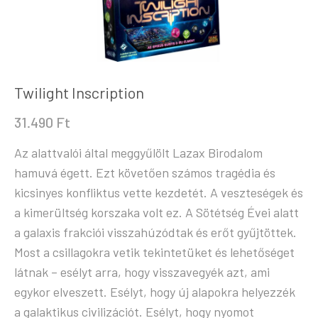
Twilight Inscription
31.490
Ft
Az alattvalói által meggyűlölt Lazax Birodalom
hamuvá égett. Ezt követően számos tragédia és
kicsinyes konfliktus vette kezdetét. A veszteségek és
a kimerültség korszaka volt ez. A Sötétség Évei alatt
a galaxis frakciói visszahúzódtak és erőt gyűjtöttek.
Most a csillagokra vetik tekintetüket és lehetőséget
látnak – esélyt arra, hogy visszavegyék azt, ami
egykor elveszett. Esélyt, hogy új alapokra helyezzék
a galaktikus civilizációt. Esélyt, hogy nyomot