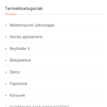
Termékkategóriák
Webshopunk újdonságai
Akciós ajánlataink
Beyblade X
Bébijátékok
Djeco
Fajátékok
Könyvek
Gyűjtögetős kártyajátékok (TCG)