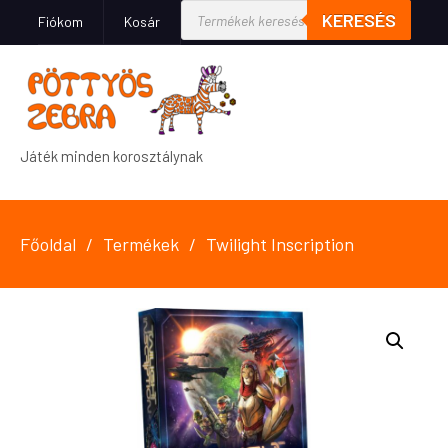
KERESÉS
Fiókom
Kosár
Játék minden korosztálynak
Főoldal
Termékek
Twilight Inscription