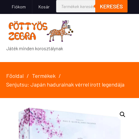
KERESÉS
Fiókom
Kosár
Játék minden korosztálynak
Főoldal
Termékek
Senjutsu: Japán hadurainak vérrel írott legendája