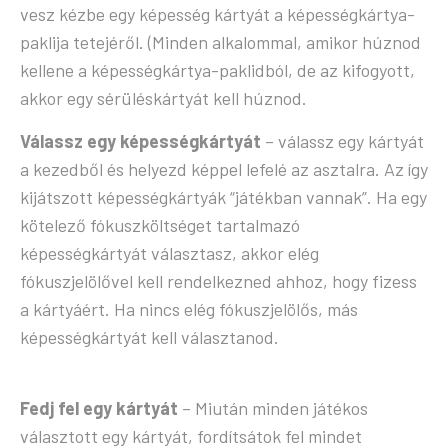
vesz kézbe egy képesség kártyát a képességkártya-
paklija tetejéről. (Minden alkalommal, amikor húznod
kellene a képességkártya-paklidból, de az kifogyott,
akkor egy sérüléskártyát kell húznod.
Válassz egy képességkártyát
– válassz egy kártyát
a kezedből és helyezd képpel lefelé az asztalra. Az így
kijátszott képességkártyák “játékban vannak”. Ha egy
kötelező fókuszköltséget tartalmazó
képességkártyát választasz, akkor elég
fókuszjelölővel kell rendelkezned ahhoz, hogy fizess
a kártyáért. Ha nincs elég fókuszjelölős, más
képességkártyát kell választanod.
Fedj fel egy kártyát
– Miután minden játékos
választott egy kártyát, fordítsátok fel mindet