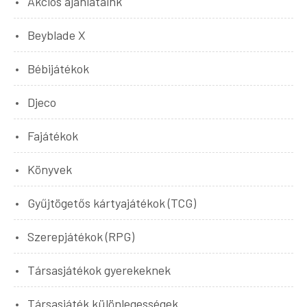
Akciós ajánlataink
Beyblade X
Bébijátékok
Djeco
Fajátékok
Könyvek
Gyűjtögetős kártyajátékok (TCG)
Szerepjátékok (RPG)
Társasjátékok gyerekeknek
Társasjáték különlegességek