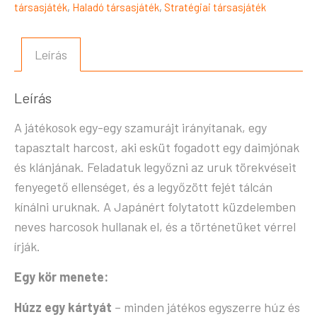
társasjáték
,
Haladó társasjáték
,
Stratégiai társasjáték
Leírás
Leírás
A játékosok egy-egy szamurájt irányítanak, egy
tapasztalt harcost, aki esküt fogadott egy daimjónak
és klánjának. Feladatuk legyőzni az uruk törekvéseit
fenyegető ellenséget, és a legyőzött fejét tálcán
kínálni uruknak. A Japánért folytatott küzdelemben
neves harcosok hullanak el, és a történetüket vérrel
írják.
Egy kör menete:
Húzz egy kártyát
– minden játékos egyszerre húz és