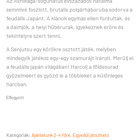
Az Ashikaga-sógunátus évszázados hatalma
semmivé foszlott, brutális polgárháborúba sodorva a
feudális Japánt. A klánok egymás ellen fordultak, és
a daimjók, a helyi hűbérurak, igyekeznek erőre és
tekintélyre szert tenni.
A Senjutsu egy körökre osztott játék, melyben
mindegyik játékos egy-egy szamurájt irányít. Merülj el
a feudális japán világában! Harcolj a földesurad
győzelméért és győzd le a többieket a különleges
harcban.
Elfogyott
Kategóriák:
Ajánlatunk 2-4 főre
,
Egyedül játszható