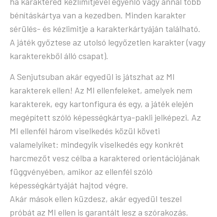
ha karaktered kézlimitjével egyenlő vagy annál több
bénításkártya van a kezedben. Minden karakter
sérülés- és kézlimitje a karakterkártyáján található.
A játék győztese az utolsó legyőzetlen karakter (vagy
karakterekből álló csapat).
A Senjutsuban akár egyedül is játszhat az MI
karakterek ellen! Az MI ellenfeleket, amelyek nem
karakterek, egy kartonfigura és egy, a játék elején
megépített szóló képességkártya-pakli jelképezi. Az
MI ellenfél három viselkedés közül követi
valamelyiket: mindegyik viselkedés egy konkrét
harcmezőt vesz célba a karaktered orientációjának
függvényében, amikor az ellenfél szóló
képességkártyáját hajtod végre.
Akár mások ellen küzdesz, akár egyedül teszel
próbát az MI ellen is garantált lesz a szórakozás.