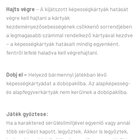
Hajts végre
– A kijátszott képességkártyák hatását
végre kell hajtani a kártyák
kezdeményezősebességének csökkenő sorrendjében
a legmagasabb számmal rendelkező kártyával kezdve
– a képességkártyák hatásait mindig egyenként,
fentről lefelé haladva kell végrehajtani.
Dobj el –
Helyezd bármennyi játékban lévő
képességkártyádat a dobópakliba. Az alapképesség-
és alapfegyverkártyák nem kerülnek a dobópakliba.
Játék győztese:
Ha a karaktered sérüléslimitjével egyenlő vagy annál
több sérülést kapott, legyőztek. Akkor is legyőztek,