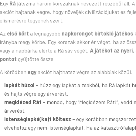
Egy
Rá
játszma három korszaknak nevezett részéből áll. A
akciót hajtanak végre, hogy növeljék civilizációjukat és fej
elismerésre tegyenek szert.
Az
első kört
a legnagyobb
napkorongot birtokló játékos
k
irányba megy körbe. Egy korszak akkor ér véget, ha az össz
vagy a napbárka elérte a Rá sáv végét.
A játékot az nyeri,
pontot
gyűjtötte össze.
A körödben
egy
akciót hajthatsz végre az alábbiak közül:
lapkát húzol
– húzz egy lapkát a zsákból, ha Rá lapkát 
és hajts végre egy árverést.
megidézed Rát
– mondd, hogy “Megidézem Rát!”, vedd m
árverést.
istenséglapká(ka)t költesz
– egy korábban megszerzett 
elvehetsz egy nem-istenséglapkát. Ha az katasztrófalapk