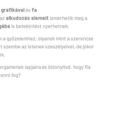
 grafikával
és
fa
az
alkudozás elemeit
ismerhetik meg a
ágába
is betekintést nyerhetnek.
k a győzelemhez, olyanok mint a szerencse
 szembe az istenek szeszélyeivel, de jókor
ük.
rgamenek lapjaira és bizonyítsd, hogy Rá
enni fog?