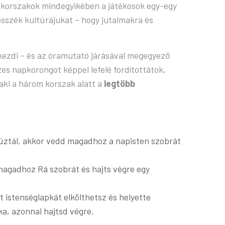
 korszakok mindegyikében a játékosok egy-egy
lesszék kultúrájukat – hogy jutalmakra és
ezdi – és az óramutató járásával megegyező
es napkorongot képpel lefelé fordítottátok,
aki a három korszak alatt a
legtöbb
húztál, akkor vedd magadhoz a napisten szobrát
agadhoz Rá szobrát és hajts végre egy
istenséglapkát elkölthetsz és helyette
a, azonnal hajtsd végre.