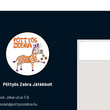
Pöttyös Zebra Játékbolt
ed, Jókai utca 7-9.
solat@pottyoszebra.hu