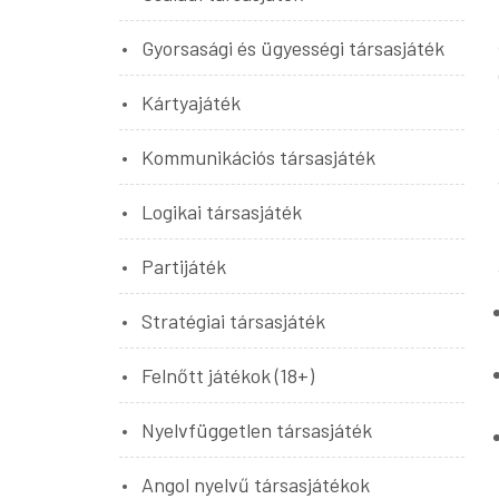
Gyorsasági és ügyességi társasjáték
Kártyajáték
Kommunikációs társasjáték
Logikai társasjáték
Partijáték
Stratégiai társasjáték
Felnőtt játékok (18+)
Nyelvfüggetlen társasjáték
Angol nyelvű társasjátékok