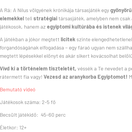
A Rá: A Nílus völgyének krónikája társasjáték egy
g
yönyörű
elemekkel
teli
stratégiai
társasjáték, amelyben nem csak 
játékosok, hanem az
egyiptomi kultúrába és istenek vil
A játékban a jókor megtett
licitek
szinte elengedhetetlene
forgandóságának elfogadása – egy fáraó ugyan nem szállhat
megtett lépésekkel előnyt és akár sikert kovácsolhat belől
Vívd ki a történelem tiszteletét,
véssék a Te nevedet a pe
rátermett fia vagy!
Vezesd az aranykorba Egyiptomot!
M
Bemutató videó
Játékosok száma: 2-5 fő
Becsült játékidő: 45-60 perc
Életkor: 12+