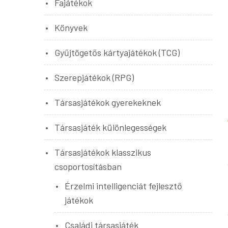
Fajátékok
Könyvek
Gyűjtögetős kártyajátékok (TCG)
Szerepjátékok (RPG)
Társasjátékok gyerekeknek
Társasjáték különlegességek
Társasjátékok klasszikus
csoportosításban
Érzelmi intelligenciát fejlesztő
játékok
Családi társasjáték