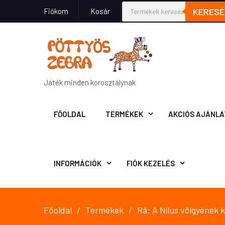
KERESÉ
Fiókom
Kosár
Játék minden korosztálynak
FŐOLDAL
TERMÉKEK
AKCIÓS AJÁNLA
INFORMÁCIÓK
FIÓK KEZELÉS
Főoldal
Termékek
Rá: A Nílus völgyének 