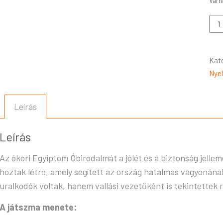
Kat
Nyel
Leírás
Leírás
Az ókori Egyiptom Óbirodalmát a jólét és a biztonság jellem
hoztak létre, amely segített az ország hatalmas vagyonának
uralkodók voltak, hanem vallási vezetőként is tekintettek 
A játszma menete: