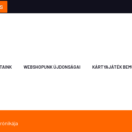
S
TAINK
WEBSHOPUNK ÚJDONSÁGAI
KÁRTYAJÁTÉK BEM
krónikája