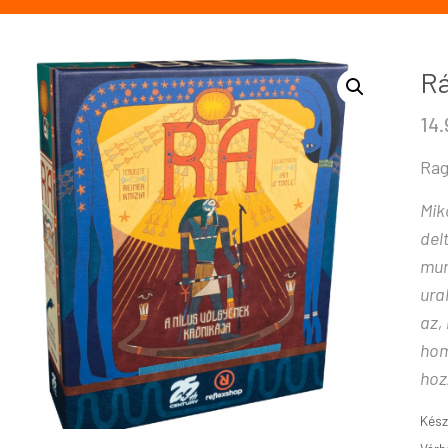
Rá
14
Rag
Mik
del
mun
ura
az,
hom
hoz
Kész