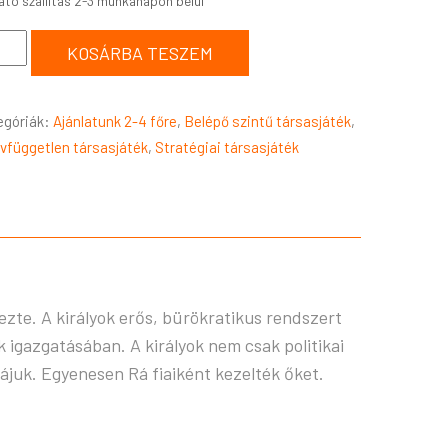
KOSÁRBA TESZEM
egóriák:
Ajánlatunk 2-4 főre
,
Belépő szintű társasjáték
,
vfüggetlen társasjáték
,
Stratégiai társasjáték
ezte. A királyok erős, bürökratikus rendszert
 igazgatásában. A királyok nem csak politikai
rájuk. Egyenesen Rá fiaiként kezelték őket.