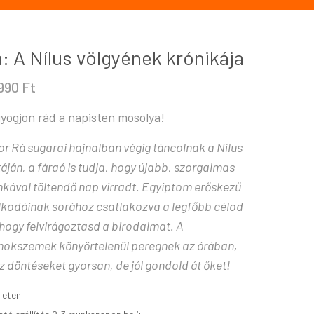
: A Nílus völgyének krónikája
.990
Ft
yogjon rád a napisten mosolya!
or Rá sugarai hajnalban végig táncolnak a Nílus
táján, a fáraó is tudja, hogy újabb, szorgalmas
kával töltendő nap virradt. Egyiptom erőskezű
lkodóinak sorához csatlakozva a legfőbb célod
 hogy felvirágoztasd a birodalmat. A
okszemek könyörtelenül peregnek az órában,
z döntéseket gyorsan, de jól gondold át őket!
leten