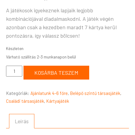
A játékosok igyekeznek lapjaik legjobb
kombinációjával diadalmaskodni. A játék végén
azonban csak a kezedben maradt 7 kártya kerül
pontozásra, így válassz bölcsen!
Készleten
KOSÁRBA TESZEM
Kategóriák:
Ajánlatunk 4-6 főre
,
Belépő szintű társasjáték
,
Családi társasjáték
,
Kártyajáték
Leírás