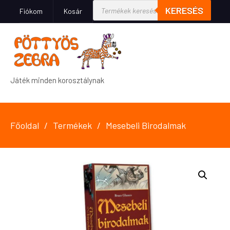
KERESÉS
Fiókom
Kosár
Játék minden korosztálynak
Főoldal
Termékek
Mesebeli Birodalmak