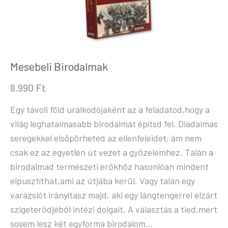
Mesebeli Birodalmak
8.990
Ft
Egy távoli föld uralkodójaként az a feladatod,hogy a
világ leghatalmasabb birodalmát építsd fel. Diadalmas
seregekkel elsöpörheted az ellenfeleidet, ám nem
csak ez az egyetlen út vezet a győzelemhez. Talán a
birodalmad természeti erőkhöz hasonlóan mindent
elpusztíthat,ami az útjába kerül. Vagy talán egy
varázslót irányítasz majd, aki egy lángtengerrel elzárt
szigeterődjéből intézi dolgait. A választás a tied,mert
sosem lesz két egyforma birodalom…