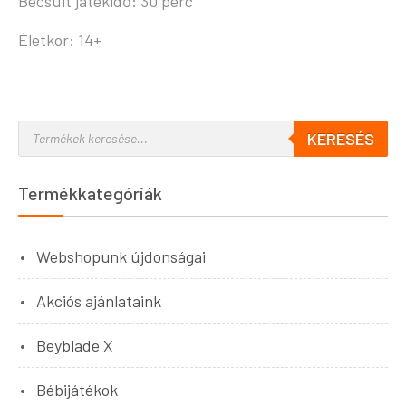
Becsült játékidő: 30 perc
Életkor: 14+
KERESÉS
Termékkategóriák
Webshopunk újdonságai
Akciós ajánlataink
Beyblade X
Bébijátékok