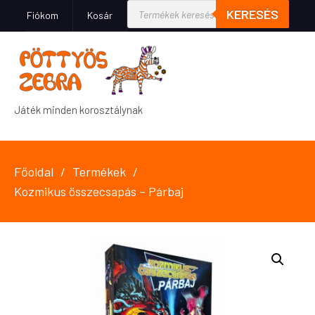
KERESÉS
Fiókom
Kosár
Játék minden korosztálynak
Főoldal
Termékek
Kozmikus összecsapás – Párbaj