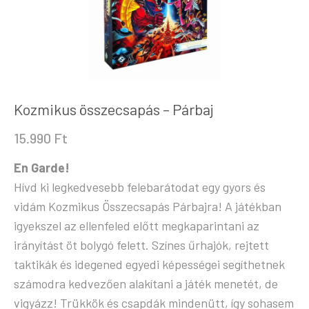
Kozmikus összecsapás – Párbaj
15.990
Ft
En Garde!
Hívd ki legkedvesebb felebarátodat egy gyors és
vidám Kozmikus Összecsapás Párbajra! A játékban
igyekszel az ellenfeled előtt megkaparintani az
irányítást öt bolygó felett. Színes űrhajók, rejtett
taktikák és idegened egyedi képességei segíthetnek
számodra kedvezően alakítani a játék menetét, de
vigyázz! Trükkök és csapdák mindenütt, így sohasem