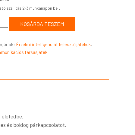
KOSÁRBA TESZEM
egóriák:
Érzelmi intelligenciát fejlesztő játékok
,
munikációs társasjáték
z életedbe.
es és boldog párkapcsolatot.