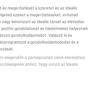
t és megerősítését a szeretet és az ideális
lgeted ezeket a megerősítéseket, erősíted
 vagy bevonzani az ideális társat az életedbe.
pozitív gondolatokat és hiedelmeket helyeznek
rlátozó gondolkodásmódot. Válaszd ki és
y átprogramozd a gondolkodásmódodat és a
tozását.
 elegendők a párkapcsolati célok eléréséhez.
is szükségesek ahhoz, hogy vonzd az ideális