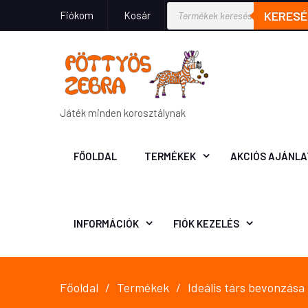
KERESÉ
Fiókom
Kosár
Játék minden korosztálynak
FŐOLDAL
TERMÉKEK
AKCIÓS AJÁNLA
INFORMÁCIÓK
FIÓK KEZELÉS
Főoldal
Termékek
Ideális társ bevonzása