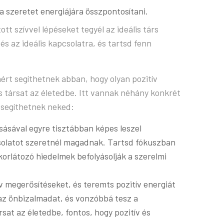
a szeretet energiájára összpontosítani.
tt szívvel lépéseket tegyél az ideális társ
s az ideális kapcsolatra, és tartsd fenn
ért segíthetnek abban, hogy olyan pozitív
s társat az életedbe. Itt vannak néhány konkrét
 segíthetnek neked:
sásával egyre tisztábban képes leszel
olatot szeretnél magadnak. Tartsd fókuszban
korlátozó hiedelmek befolyásolják a szerelmi
v megerősítéseket, és teremts pozitív energiát
az önbizalmadat, és vonzóbbá tesz a
at az életedbe, fontos, hogy pozitív és