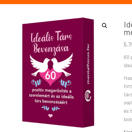
Id
m
5.
60 
ide
Has
hit
tár
mél
és 
bol
Kész