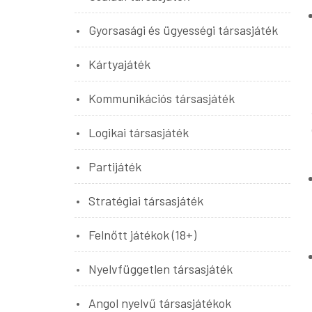
Gyorsasági és ügyességi társasjáték
Kártyajáték
Kommunikációs társasjáték
Logikai társasjáték
Partijáték
Stratégiai társasjáték
Felnőtt játékok (18+)
Nyelvfüggetlen társasjáték
Angol nyelvű társasjátékok