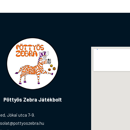
Pöttyös Zebra Játékbolt
ed, Jókai utca 7-9.
solat@pottyoszebra.hu