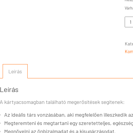
Kat
Kom
Leírás
Leírás
A kártyacsomagban található megerősítések segítenek:
Az ideális társ vonzásában, aki megfelelően illeszkedik a
Megteremteni és megtartani egy szeretetteljes, egészség
Megnövelni az önbizalmadat és a kisugárzásodat.