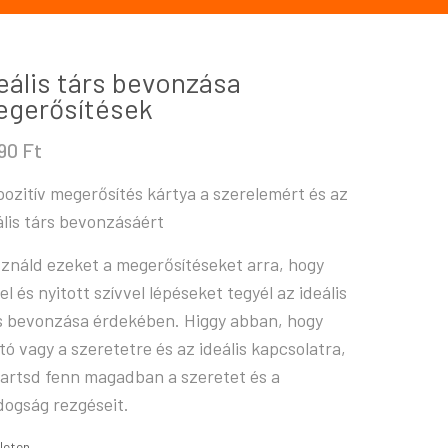
eális társ bevonzása
egerősítések
790
Ft
pozitív megerősítés kártya a szerelemért és az
ális társ bevonzásáért
ználd ezeket a megerősítéseket arra, hogy
tel és nyitott szívvel lépéseket tegyél az ideális
s bevonzása érdekében. Higgy abban, hogy
tó vagy a szeretetre és az ideális kapcsolatra,
tartsd fenn magadban a szeretet és a
dogság rezgéseit.
leten