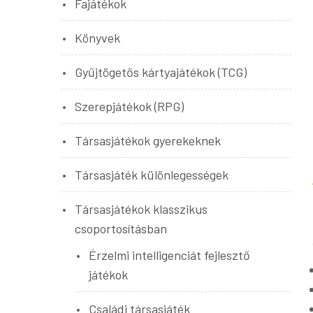
Fajátékok
Könyvek
Gyűjtögetős kártyajátékok (TCG)
Szerepjátékok (RPG)
Társasjátékok gyerekeknek
Társasjáték különlegességek
Társasjátékok klasszikus
csoportosításban
Érzelmi intelligenciát fejlesztő
játékok
Családi társasjáték