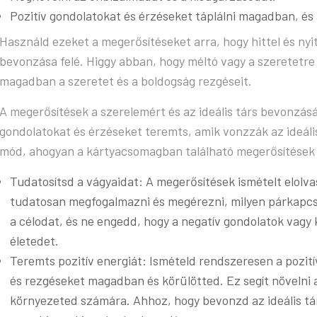
Pozitív gondolatokat és érzéseket táplálni magadban, és 
Használd ezeket a megerősítéseket arra, hogy hittel és nyito
bevonzása felé. Higgy abban, hogy méltó vagy a szeretetre é
magadban a szeretet és a boldogság rezgéseit.
A megerősítések a szerelemért és az ideális társ bevonzásá
gondolatokat és érzéseket teremts, amik vonzzák az ideáli
mód, ahogyan a kártyacsomagban található megerősítések
Tudatosítsd a vágyaidat: A megerősítések ismételt elolva
tudatosan megfogalmazni és megérezni, milyen párkapcs
a célodat, és ne engedd, hogy a negatív gondolatok vagy 
életedet.
Teremts pozitív energiát: Ismételd rendszeresen a pozití
és rezgéseket magadban és körülötted. Ez segít növelni 
környezeted számára. Ahhoz, hogy bevonzd az ideális társ