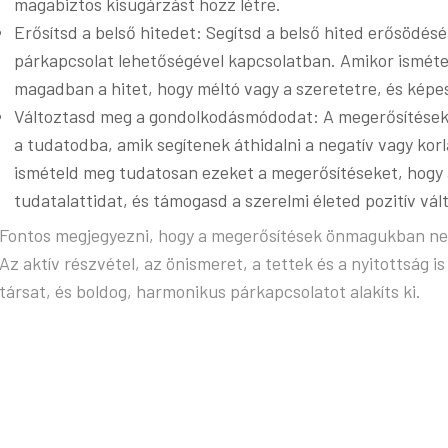
magabiztos kisugárzást hozz létre.
Erősítsd a belső hitedet: Segítsd a belső hited erősödésé
párkapcsolat lehetőségével kapcsolatban. Amikor isméte
magadban a hitet, hogy méltó vagy a szeretetre, és képes
Változtasd meg a gondolkodásmódodat: A megerősítések 
a tudatodba, amik segítenek áthidalni a negatív vagy ko
ismételd meg tudatosan ezeket a megerősítéseket, hog
tudatalattidat, és támogasd a szerelmi életed pozitív vál
Fontos megjegyezni, hogy a megerősítések önmagukban nem
Az aktív részvétel, az önismeret, a tettek és a nyitottság 
társat, és boldog, harmonikus párkapcsolatot alakíts ki.