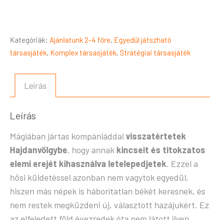
Kategóriák:
Ajánlatunk 2-4 főre
,
Egyedül játszható
társasjáték
,
Komplex társasjáték
,
Stratégiai társasjáték
Leírás
Leírás
Mágiában jártas kompániáddal
visszatértetek
Hajdanvölgybe
, hogy annak
kincseit és titokzatos
elemi erejét kihasználva letelepedjetek
. Ezzel a
hősi küldetéssel azonban nem vagytok egyedül,
hiszen más népek is háborítatlan békét keresnek, és
nem restek megküzdeni új, választott hazájukért. Ez
az elfeledett föld évezredek óta nem látott ilyen