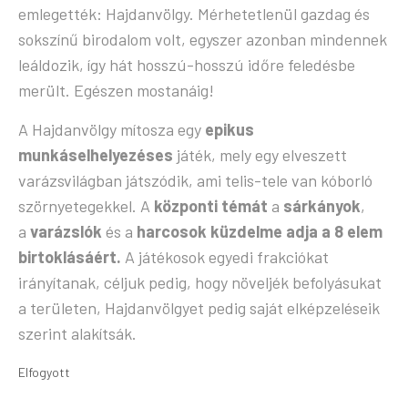
emlegették: Hajdanvölgy. Mérhetetlenül gazdag és
sokszínű birodalom volt, egyszer azonban mindennek
leáldozik, így hát hosszú-hosszú időre feledésbe
merült. Egészen mostanáig!
A Hajdanvölgy mítosza egy
epikus
munkáselhelyezéses
játék, mely egy elveszett
varázsvilágban játszódik, ami telis-tele van kóborló
szörnyetegekkel. A
központi témát
a
sárkányok
,
a
varázslók
és a
harcosok küzdelme adja a 8 elem
birtoklásáért.
A játékosok egyedi frakciókat
irányítanak, céljuk pedig, hogy növeljék befolyásukat
a területen, Hajdanvölgyet pedig saját elképzeléseik
szerint alakítsák.
Elfogyott