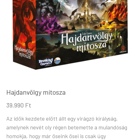
Hajdanvölgy mítosza
39.990
Ft
Az idők kezdete előtt állt egy virágzó királyság,
amelynek nevét oly régen betemette a mulandóság
homokja, hogy már őseink ősei is csak úgy