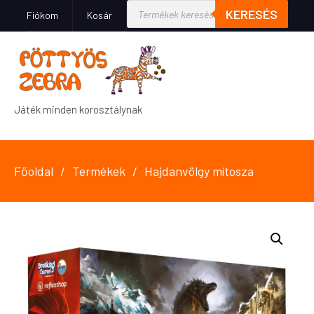
KERESÉS
Fiókom
Kosár
Játék minden korosztálynak
Főoldal
Termékek
Hajdanvölgy mítosza