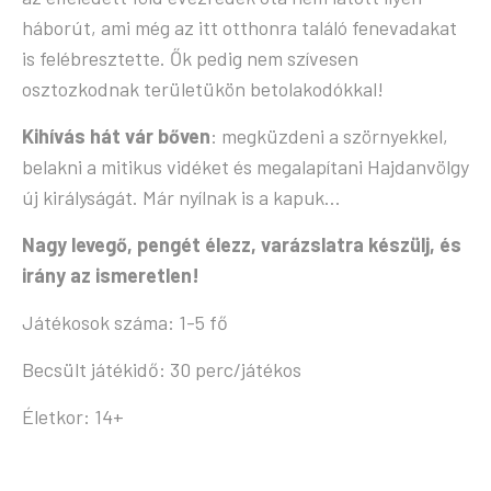
háborút, ami még az itt otthonra találó fenevadakat
is felébresztette. Ők pedig nem szívesen
osztozkodnak területükön betolakodókkal!
Kihívás hát vár bőven
: megküzdeni a szörnyekkel,
belakni a mitikus vidéket és megalapítani Hajdanvölgy
új királyságát. Már nyílnak is a kapuk…
Nagy levegő, pengét élezz, varázslatra készülj, és
irány az ismeretlen!
Játékosok száma: 1-5 fő
Becsült játékidő: 30 perc/játékos
Életkor: 14+