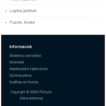
Logikai játékok
Puzzle, kirakó
Információk
Általános szerződési
feltételek
Adatkezelési tájékoztató
Sütik kezelése
Szállítás és fizetés
Copyright © 2026 | Pöttyös
Zebra webshop