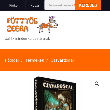
KERESÉS
Fiókom
Kosár
Játék minden korosztálynak
Főoldal
Termékek
Csavargódal