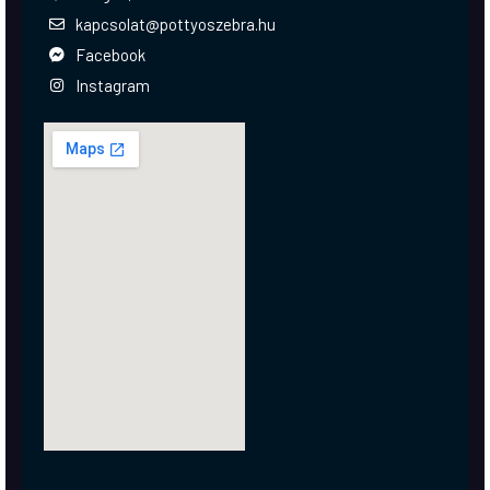
kapcsolat@pottyoszebra.hu
Facebook
Instagram