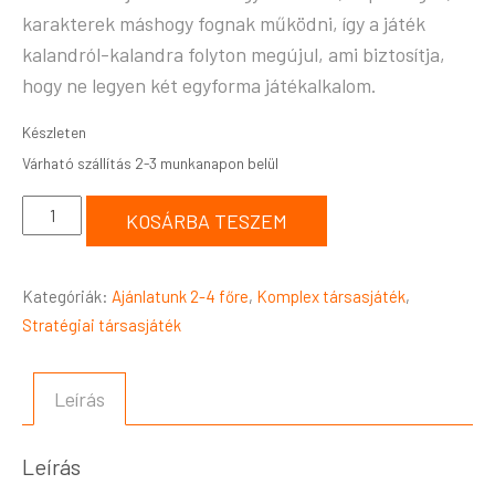
karakterek máshogy fognak működni, így a játék
kalandról-kalandra folyton megújul, ami biztosítja,
hogy ne legyen két egyforma játékalkalom.
Készleten
KOSÁRBA TESZEM
Kategóriák:
Ajánlatunk 2-4 főre
,
Komplex társasjáték
,
Stratégiai társasjáték
Leírás
Leírás