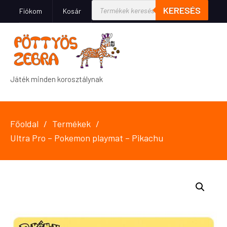
KERESÉS
Fiókom
Kosár
Játék minden korosztálynak
Főoldal
Termékek
Ultra Pro – Pokemon playmat – Pikachu