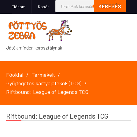
KERESÉS
Fiókom
Kosár
Játék minden korosztálynak
Főoldal
Termékek
Gyűjtögetős kártyajátékok (TCG)
Riftbound: League of Legends TCG
Riftbound: League of Legends TCG