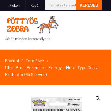
KERESÉS
Fiókom
Kosár
Játék minden korosztálynak
Főoldal
Termékek
Ultra Pro – Pokemon – Energy – Metal Type Deck
Protector (65 Sleeves)