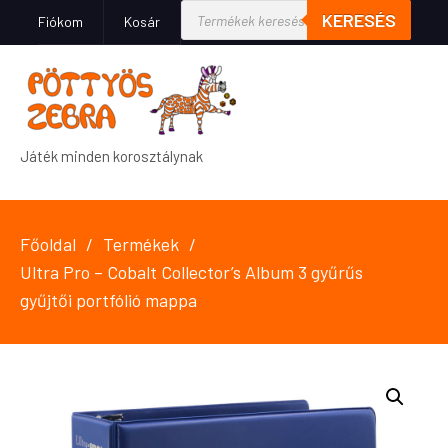
KERESÉS
Fiókom
Kosár
Játék minden korosztálynak
Főoldal
Termékek
Ultra Pro – Cobalt Collector’s Album 3 gyűrűs
gyűjtői portfólió mappa