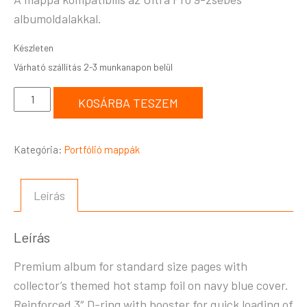
albumoldalakkal.
Készleten
KOSÁRBA TESZEM
Kategória:
Portfólió mappák
Leírás
Leírás
Premium album for standard size pages with
collector’s themed hot stamp foil on navy blue cover.
Reinforced 3″ D-ring with booster for quick loading of