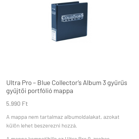
Ultra Pro – Blue Collector’s Album 3 gyűrűs
gyűjtői portfólió mappa
5.990
Ft
A mappa nem tartalmaz albumoldalakat, azokat
külön lehet beszerezni hozzá.
A mappa kompatibilis az Ultra Pro 9-zsebes