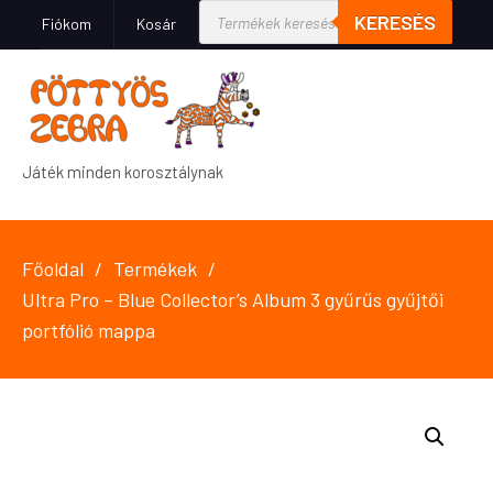
KERESÉS
Fiókom
Kosár
Játék minden korosztálynak
Főoldal
Termékek
Ultra Pro – Blue Collector’s Album 3 gyűrűs gyűjtői
portfólió mappa