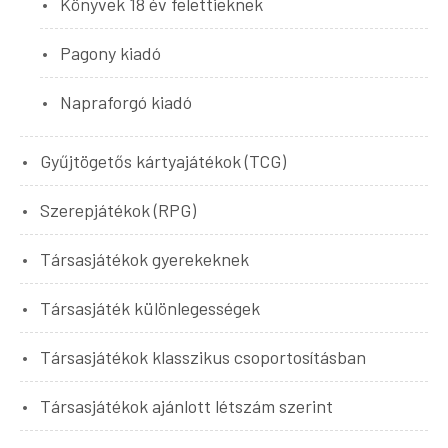
Könyvek 18 év felettieknek
Pagony kiadó
Napraforgó kiadó
Gyűjtögetős kártyajátékok (TCG)
Szerepjátékok (RPG)
Társasjátékok gyerekeknek
Társasjáték különlegességek
Társasjátékok klasszikus csoportosításban
Társasjátékok ajánlott létszám szerint