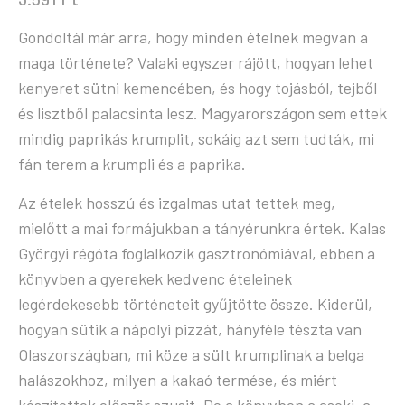
Gondoltál már arra, hogy minden ételnek megvan a
maga története? Valaki egyszer rájött, hogyan lehet
kenyeret sütni kemencében, és hogy tojásból, tejből
és lisztből palacsinta lesz. Magyarországon sem ettek
mindig paprikás krumplit, sokáig azt sem tudták, mi
fán terem a krumpli és a paprika.
Az ételek hosszú és izgalmas utat tettek meg,
mielőtt a mai formájukban a tányérunkra értek. Kalas
Györgyi régóta foglalkozik gasztronómiával, ebben a
könyvben a gyerekek kedvenc ételeinek
legérdekesebb történeteit gyűjtötte össze. Kiderül,
hogyan sütik a nápolyi pizzát, hányféle tészta van
Olaszországban, mi köze a sült krumplinak a belga
halászokhoz, milyen a kakaó termése, és miért