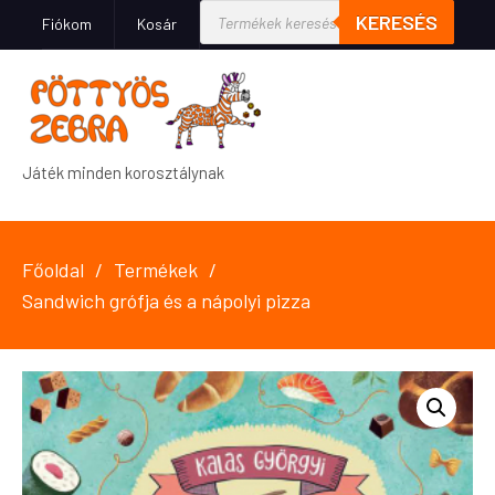
KERESÉS
Fiókom
Kosár
Játék minden korosztálynak
Főoldal
Termékek
Sandwich grófja és a nápolyi pizza