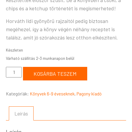
készítettek először szusit. De a könyvben a csoki, a
chips és a ketchup történetét is megismerheted!
Horváth Ildi gyönyörű rajzaitól pedig biztosan
megéhezel, így a könyv végén néhány receptet is
találsz, amit jó szórakozás lesz otthon elkészíteni.
Készleten
KOSÁRBA TESZEM
Kategóriák:
Könyvek 6-9 éveseknek
,
Pagony kiadó
Leírás
Leírás