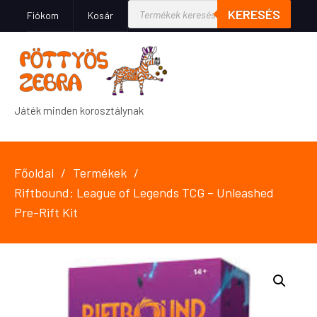
KERESÉS
Fiókom
Kosár
Játék minden korosztálynak
Főoldal
Termékek
Riftbound: League of Legends TCG – Unleashed
Pre-Rift Kit