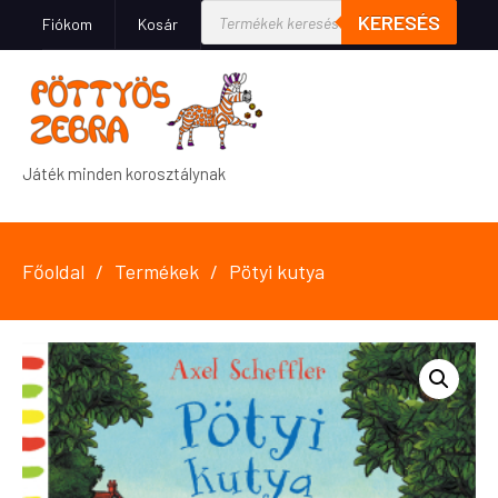
KERESÉS
Fiókom
Kosár
Játék minden korosztálynak
Főoldal
Termékek
Pötyi kutya