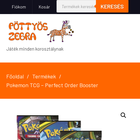
KERESÉS
Fiókom
Kosár
Játék minden korosztálynak
Főoldal
Termékek
Pokemon TCG – Perfect Order Booster