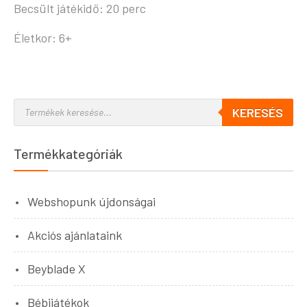
Becsült játékidő: 20 perc
Életkor: 6+
KERESÉS
Termékkategóriák
Webshopunk újdonságai
Akciós ajánlataink
Beyblade X
Bébijátékok