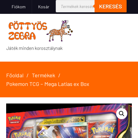
KERESÉS
Fiókom
Kosár
Játék minden korosztálynak
Főoldal
Termékek
Pokemon TCG – Mega Latias ex Box