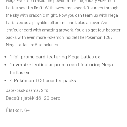
Mega Evolution takes the power of the Legendary Pokémon
Latias past its limit! With awesome speed, it surges through
the sky with draconic might. Now you can team up with Mega
Latias ex as a playable foil promo card, plus an oversize
lenticular card with amazing artwork. You also get four booster
packs with even more Pokémon inside!The Pokémon TCG:
Mega Latias ex Box includes:
1 foil promo card featuring Mega Latias ex
1 oversize lenticular promo card featuring Mega
Latias ex
4 Pokémon TCG booster packs
Játékosok száma: 2 fő
Becsült játékidő: 20 perc
Életkor: 6+