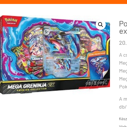
Po
ex
20
A c
Meg
Meg
Meg
Pok
A m
db/
Kész