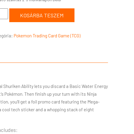
KOSÁRBA TESZEM
egória:
Pokemon Trading Card Game (TCG)
al Shuriken Ability lets you discard a Basic Water Energy
s Pokémon. Then finish up your turn with its Ninja
ion, you’ll get a foil promo card featuring the Mega-
a cool tech sticker and a whopping stack of eight
ncludes: