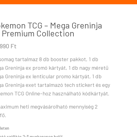
kemon TCG – Mega Greninja
 Premium Collection
.990
Ft
somag tartalmaz 8 db booster pakkot, 1 db
a Greninja ex promó kártyát, 1 db nagy méretű
a Greninja ex lenticular promo kártyát, 1 db
a Greninja exet tartalmazó tech stickert és egy
emon TCG Online-hoz használható kódkártyát.
aximum heti megvásárolható mennyiség 2
fő.
leten