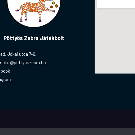
Pöttyös Zebra Játékbolt
ed, Jókai utca 7-9.
solat@pottyoszebra.hu
ebook
agram