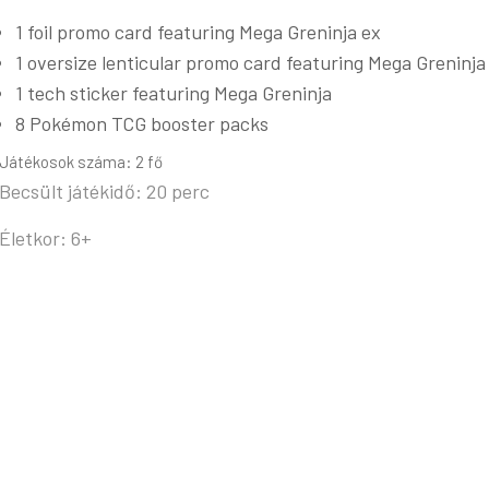
1 foil promo card featuring Mega Greninja ex
1 oversize lenticular promo card featuring Mega Greninja
1 tech sticker featuring Mega Greninja
8 Pokémon TCG booster packs
Játékosok száma: 2 fő
Becsült játékidő: 20 perc
Életkor: 6+