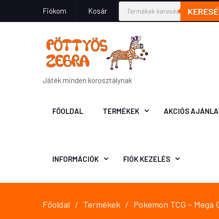
KERESÉ
Fiókom
Kosár
Játék minden korosztálynak
FŐOLDAL
TERMÉKEK
AKCIÓS AJÁNLA
INFORMÁCIÓK
FIÓK KEZELÉS
Főoldal
Termékek
Pokemon TCG – Mega Gr