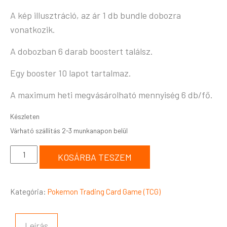
A kép illusztráció, az ár 1 db bundle dobozra
vonatkozik.
A dobozban 6 darab boostert találsz.
Egy booster 10 lapot tartalmaz.
A maximum heti megvásárolható mennyiség 6 db/fő.
Készleten
KOSÁRBA TESZEM
Kategória:
Pokemon Trading Card Game (TCG)
Leírás