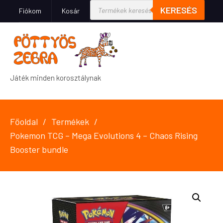
KERESÉS
Fiókom
Kosár
Játék minden korosztálynak
Főoldal
Termékek
Pokemon TCG – Mega Evolutions 4 – Chaos Rising
Booster bundle