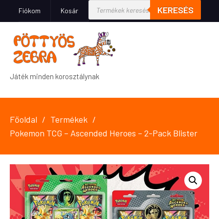
KERESÉS
Fiókom
Kosár
Játék minden korosztálynak
Főoldal
Termékek
Pokemon TCG – Ascended Heroes – 2-Pack Blister