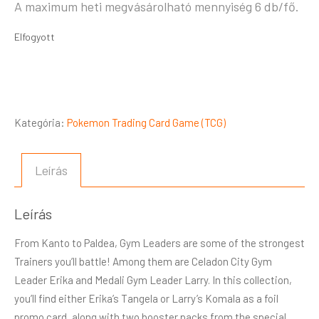
A maximum heti megvásárolható mennyiség 6 db/fő.
Elfogyott
Kategória:
Pokemon Trading Card Game (TCG)
Leírás
Leírás
From Kanto to Paldea, Gym Leaders are some of the strongest
Trainers you’ll battle! Among them are Celadon City Gym
Leader Erika and Medali Gym Leader Larry. In this collection,
you’ll find either Erika’s Tangela or Larry’s Komala as a foil
promo card, along with two booster packs from the special