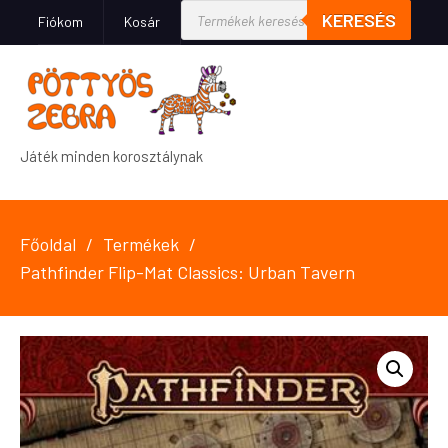
KERESÉS
Fiókom
Kosár
Játék minden korosztálynak
Főoldal
Termékek
Pathfinder Flip-Mat Classics: Urban Tavern