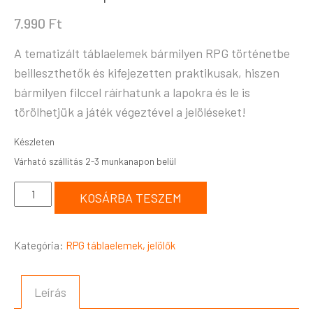
7.990
Ft
A tematizált táblaelemek bármilyen RPG történetbe
beilleszthetők és kifejezetten praktikusak, hiszen
bármilyen filccel ráírhatunk a lapokra és le is
törölhetjük a játék végeztével a jelöléseket!
Készleten
KOSÁRBA TESZEM
Kategória:
RPG táblaelemek, jelölők
Leírás