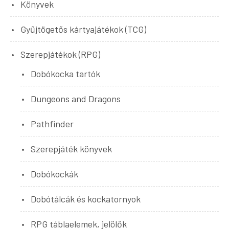
Könyvek
Gyűjtögetős kártyajátékok (TCG)
Szerepjátékok (RPG)
Dobókocka tartók
Dungeons and Dragons
Pathfinder
Szerepjáték könyvek
Dobókockák
Dobótálcák és kockatornyok
RPG táblaelemek, jelölők