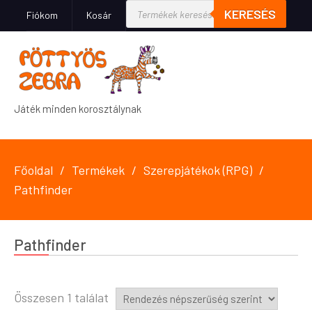
KERESÉS
Fiókom
Kosár
Játék minden korosztálynak
Főoldal
Termékek
Szerepjátékok (RPG)
Pathfinder
Pathfinder
Összesen 1 találat