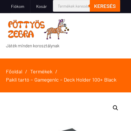
KERESÉS
Fiókom
Kosár
Játék minden korosztálynak
Főoldal
Termékek
Pakli tartó – Gamegenic – Deck Holder 100+ Black