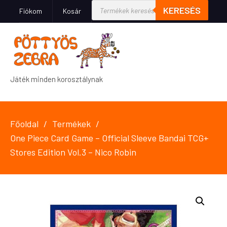
KERESÉS
Fiókom
Kosár
Játék minden korosztálynak
Főoldal
Termékek
One Piece Card Game – Official Sleeve Bandai TCG+
Stores Edition Vol.3 – Nico Robin