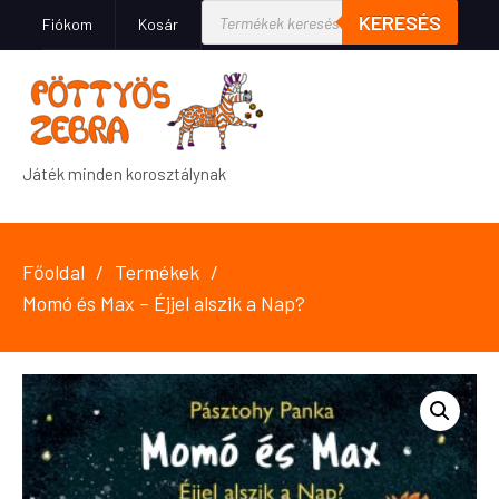
KERESÉS
Fiókom
Kosár
Játék minden korosztálynak
Főoldal
Termékek
Momó és Max – Éjjel alszik a Nap?