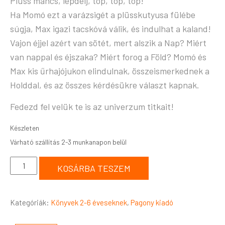
Plüss mancs, lépdelj, top, top, top!
Ha Momó ezt a varázsigét a plüsskutyusa fülébe
súgja, Max igazi tacskóvá válik, és indulhat a kaland!
Vajon éjjel azért van sötét, mert alszik a Nap? Miért
van nappal és éjszaka? Miért forog a Föld? Momó és
Max kis űrhajójukon elindulnak, összeismerkednek a
Holddal, és az összes kérdésükre választ kapnak.
Fedezd fel velük te is az univerzum titkait!
Készleten
KOSÁRBA TESZEM
Kategóriák:
Könyvek 2-6 éveseknek
,
Pagony kiadó