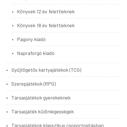
Könyvek 12 év felettieknek
Könyvek 18 év felettieknek
Pagony kiadó
Napraforgó kiadó
Gyűjtögetős kártyajátékok (TCG)
Szerepjátékok (RPG)
Társasjátékok gyerekeknek
Társasjáték különlegességek
Társasjátékok klasszikus csoportosításban