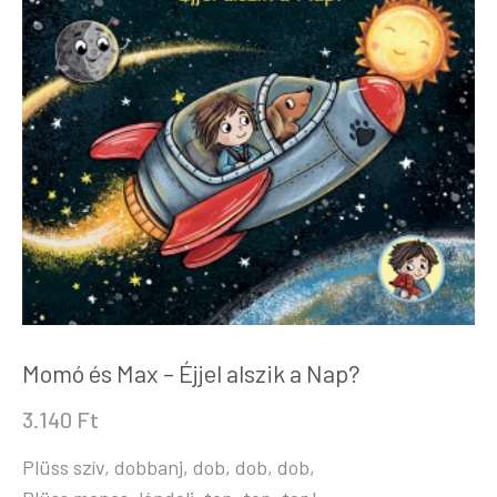
Momó és Max – Éjjel alszik a Nap?
3.140
Ft
Plüss szív, dobbanj, dob, dob, dob,