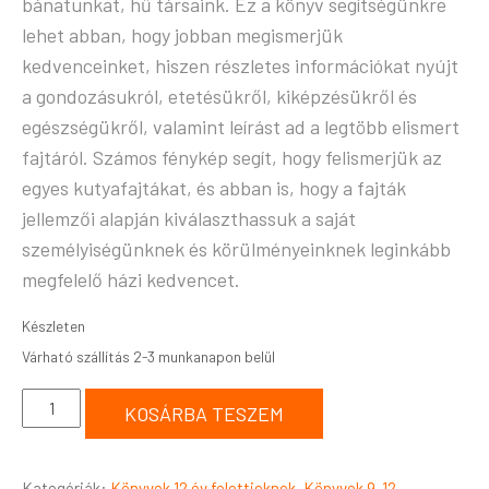
bánatunkat, hű társaink. Ez a könyv segítségünkre
lehet abban, hogy jobban megismerjük
kedvenceinket, hiszen részletes információkat nyújt
a gondozásukról, etetésükről, kiképzésükről és
egészségükről, valamint leírást ad a legtöbb elismert
fajtáról. Számos fénykép segít, hogy felismerjük az
egyes kutyafajtákat, és abban is, hogy a fajták
jellemzői alapján kiválaszthassuk a saját
személyiségünknek és körülményeinknek leginkább
megfelelő házi kedvencet.
Készleten
KOSÁRBA TESZEM
Kategóriák:
Könyvek 12 év felettieknek
,
Könyvek 9-12