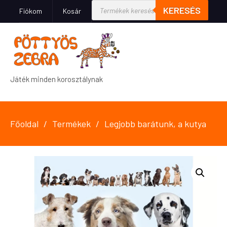
KERESÉS
Fiókom
Kosár
Játék minden korosztálynak
Főoldal
Termékek
Legjobb barátunk, a kutya