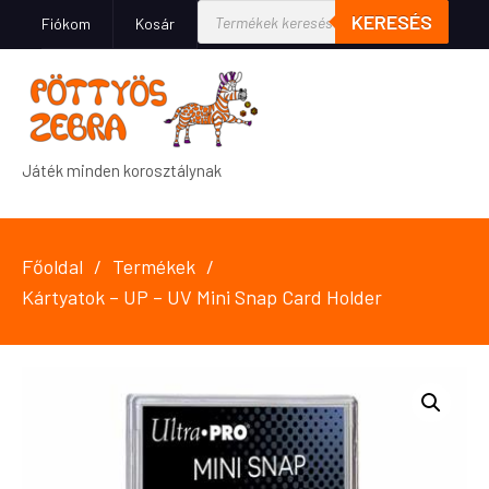
KERESÉS
Fiókom
Kosár
Játék minden korosztálynak
Főoldal
Termékek
Kártyatok – UP – UV Mini Snap Card Holder