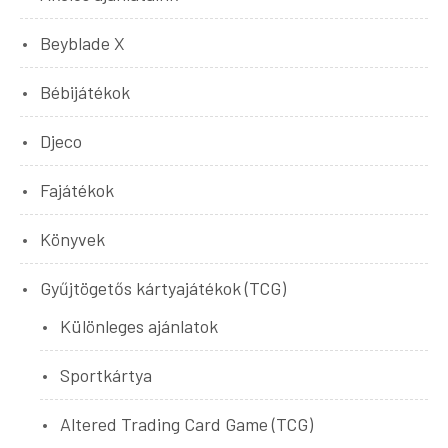
Beyblade X
Bébijátékok
Djeco
Fajátékok
Könyvek
Gyűjtögetős kártyajátékok (TCG)
Különleges ajánlatok
Sportkártya
Altered Trading Card Game (TCG)