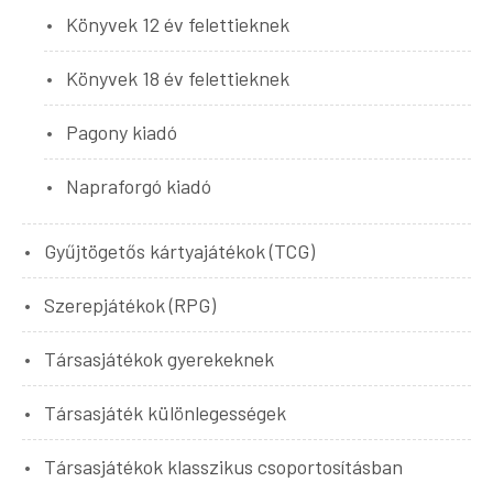
Könyvek 12 év felettieknek
Könyvek 18 év felettieknek
Pagony kiadó
Napraforgó kiadó
Gyűjtögetős kártyajátékok (TCG)
Szerepjátékok (RPG)
Társasjátékok gyerekeknek
Társasjáték különlegességek
Társasjátékok klasszikus csoportosításban