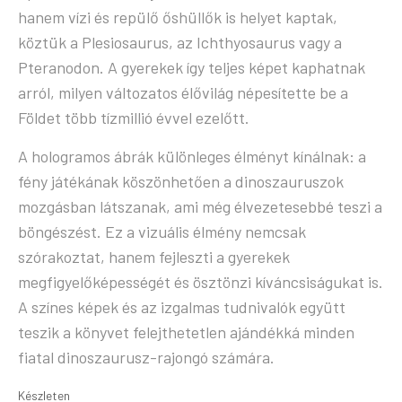
hanem vízi és repülő őshüllők is helyet kaptak,
köztük a Plesiosaurus, az Ichthyosaurus vagy a
Pteranodon. A gyerekek így teljes képet kaphatnak
arról, milyen változatos élővilág népesítette be a
Földet több tízmillió évvel ezelőtt.
A hologramos ábrák különleges élményt kínálnak: a
fény játékának köszönhetően a dinoszauruszok
mozgásban látszanak, ami még élvezetesebbé teszi a
böngészést. Ez a vizuális élmény nemcsak
szórakoztat, hanem fejleszti a gyerekek
megfigyelőképességét és ösztönzi kíváncsiságukat is.
A színes képek és az izgalmas tudnivalók együtt
teszik a könyvet felejthetetlen ajándékká minden
fiatal dinoszaurusz-rajongó számára.
Készleten