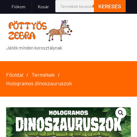
KERESÉS
Fiókom
Kosár
Játék minden korosztálynak
Főoldal
Termékek
Hologramos dinoszauruszok