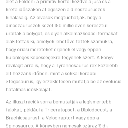
élet a Földön: a primitív kortól kezdve a jura és a
kréta időszakon át egészen a dinoszauruszok
kihalásáig. Az olvasók megtudhatják, hogy a
dinoszauruszok közel 180 millió éven keresztül
uralták a bolygót, és olyan alkalmazkodási formákat
alakítottak ki, amelyek lehetővé tették számukra,
hogy óriási méreteket érjenek el vagy éppen
különleges képességekre tegyenek szert. A könyv
rávilágít arra is, hogy a Tyrannosaurus rex közelebb
élt hozzánk időben, mint a sokkal korábbi
Stegosaurus, így érzékletesen mutatja be az evolúció
hatalmas időskáláját.
Az illusztrációk sorra bemutatják a legismertebb
fajokat, például a Triceratopsot, a Diplodocust, a
Brachiosaurust, a Velociraptort vagy épp a
Spinosaurus. A könyvben nemcsak szárazföldi,