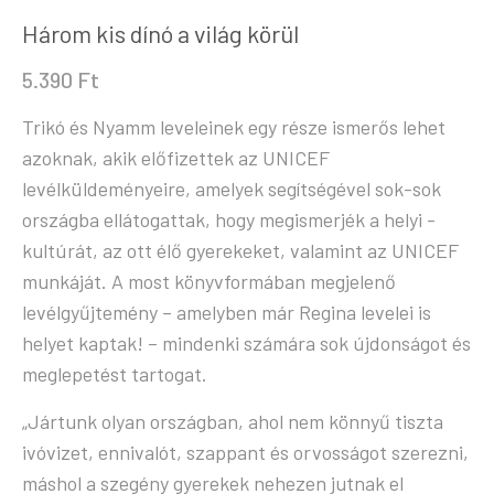
Három kis dínó a világ körül
5.390
Ft
Trikó és Nyamm leveleinek egy része ismerős ­lehet
azoknak, akik előfizettek az UNICEF
levélküldeményeire, amelyek segítségével sok-sok
ország­ba ellátogattak, hogy megismerjék a helyi ­
kultúrát, az ott élő gyerekeket, valamint az UNICEF
munkáját. A most könyvformában megjelenő
levélgyűjtemény – amelyben már Regina levelei is
helyet kaptak! – mindenki számára sok újdonságot és
meglepetést tartogat.
„Jártunk olyan országban, ahol nem könnyű tiszta
ivó­vizet, ennivalót, szappant és orvosságot szerezni,
máshol a szegény gyerekek nehezen jutnak el