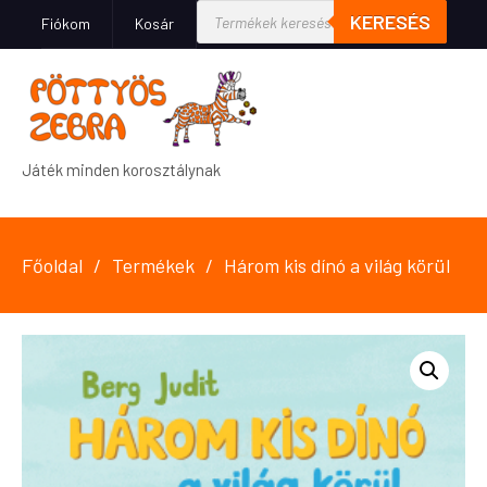
KERESÉS
Fiókom
Kosár
Játék minden korosztálynak
Főoldal
Termékek
Három kis dínó a világ körül