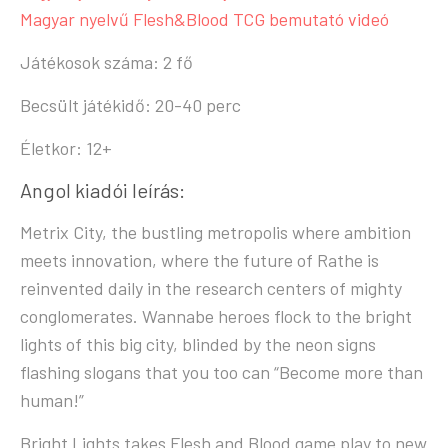
Magyar nyelvű Flesh&Blood TCG bemutató videó
Játékosok száma: 2 fő
Becsült játékidő: 20-40 perc
Életkor: 12+
Angol kiadói leírás:
Metrix City, the bustling metropolis where ambition
meets innovation, where the future of Rathe is
reinvented daily in the research centers of mighty
conglomerates. Wannabe heroes flock to the bright
lights of this big city, blinded by the neon signs
flashing slogans that you too can “Become more than
human!”
Bright Lights takes Flesh and Blood game play to new