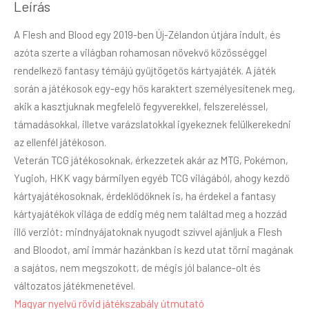
Leírás
A Flesh and Blood egy 2019-ben Új-Zélandon útjára indult, és
azóta szerte a világban rohamosan növekvő közösséggel
rendelkező fantasy témájú gyűjtögetős kártyajáték. A játék
során a játékosok egy-egy hős karaktert személyesítenek meg,
akik a kasztjuknak megfelelő fegyverekkel, felszereléssel,
támadásokkal, illetve varázslatokkal igyekeznek felülkerekedni
az ellenfél játékoson.
Veterán TCG játékosoknak, érkezzetek akár az MTG, Pokémon,
Yugioh, HKK vagy bármilyen egyéb TCG világából, ahogy kezdő
kártyajátékosoknak, érdeklődőknek is, ha érdekel a fantasy
kártyajátékok világa de eddig még nem találtad meg a hozzád
illő verziót: mindnyájatoknak nyugodt szívvel ajánljuk a Flesh
and Bloodot, ami immár hazánkban is kezd utat törni magának
a sajátos, nem megszokott, de mégis jól balance-olt és
változatos játékmenetével.
Magyar nyelvű rövid játékszabály útmutató