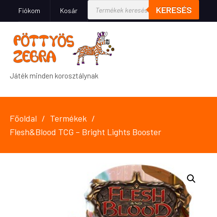
KERESÉS
Fiókom
Kosár
Játék minden korosztálynak
Főoldal
Termékek
Flesh&Blood TCG – Bright Lights Booster