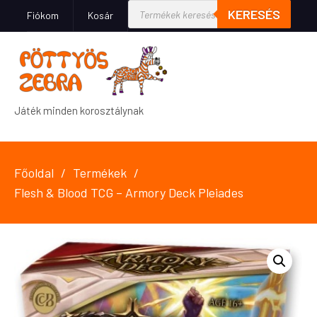
KERESÉS
Fiókom
Kosár
Játék minden korosztálynak
Főoldal
Termékek
Flesh & Blood TCG – Armory Deck Pleiades