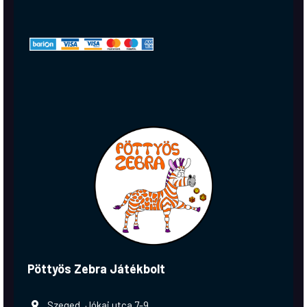
Pöttyös Zebra Játékbolt
Szeged, Jókai utca 7-9.