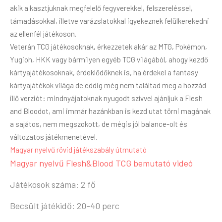
akik a kasztjuknak megfelelő fegyverekkel, felszereléssel,
támadásokkal, illetve varázslatokkal igyekeznek felülkerekedni
az ellenfél játékoson.
Veterán TCG játékosoknak, érkezzetek akár az MTG, Pokémon,
Yugioh, HKK vagy bármilyen egyéb TCG világából, ahogy kezdő
kártyajátékosoknak, érdeklődőknek is, ha érdekel a fantasy
kártyajátékok világa de eddig még nem találtad meg a hozzád
illő verziót: mindnyájatoknak nyugodt szívvel ajánljuk a Flesh
and Bloodot, ami immár hazánkban is kezd utat törni magának
a sajátos, nem megszokott, de mégis jól balance-olt és
változatos játékmenetével.
Magyar nyelvű rövid játékszabály útmutató
Magyar nyelvű Flesh&Blood TCG bemutató videó
Játékosok száma: 2 fő
Becsült játékidő: 20-40 perc