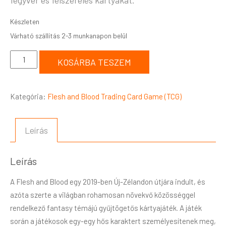
fegyver és felszerelés kártyákat.
Készleten
KOSÁRBA TESZEM
Kategória:
Flesh and Blood Trading Card Game (TCG)
Leírás
Leírás
A Flesh and Blood egy 2019-ben Új-Zélandon útjára indult, és
azóta szerte a világban rohamosan növekvő közösséggel
rendelkező fantasy témájú gyűjtögetős kártyajáték. A játék
során a játékosok egy-egy hős karaktert személyesítenek meg,