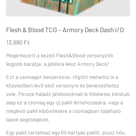
Flesh & Blood TCG – Armory Deck Dash I/O
13.990
Ft
Megérkezett a kezdő Flesh&Blood versenyzők
legjobb barátja: a játékra kész Armory Deck!
Ezt a csomagot beszerezve, rögtön mehetsz is a
közeledben lévő első versenyre és benevezhetsz
vele. Persze haladó játékosoknak is tökéletes kiinduló
alap ez a csomag egy új pakli létrehozására, vagy a
meglévő pakli kibővítésére a csomagban található
lapok segítségével.
Egy pakli tartalmaz egy 60 kártyás paklit, plusz hős,