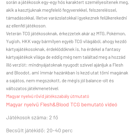
során a játékosok egy-egy hős karaktert személyesítenek meg,
akik a kasztjuknak megfelelő fegyverekkel, felszereléssel,
támadásokkal, illetve varázslatokkal igyekeznek felülkerekedni
az ellenfél játékoson.
Veterán TCG játékosoknak, érkezzetek akár az MTG, Pokémon,
Yugioh, HKK vagy bármilyen egyéb TCG világából, ahogy kezdő
kártyajátékosoknak, érdeklődőknek is, ha érdekel a fantasy
kártyajátékok világa de eddig még nem találtad meg a hozzád
illő verziót: mindnyájatoknak nyugodt szívvel ajánljuk a Flesh
and Bloodot, ami immár hazánkban is kezd utat törni magának
a sajátos, nem megszokott, de mégis jól balance-olt és
változatos játékmenetével.
Magyar nyelvű rövid játékszabály útmutató
Magyar nyelvű Flesh&Blood TCG bemutató videó
Játékosok száma: 2 fő
Becsült játékidő: 20-40 perc