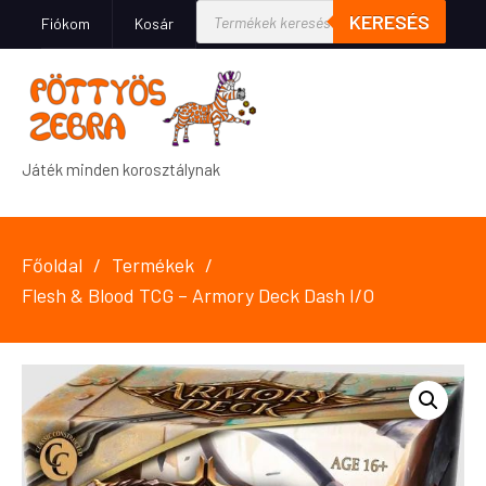
KERESÉS
Fiókom
Kosár
Játék minden korosztálynak
Főoldal
Termékek
Flesh & Blood TCG – Armory Deck Dash I/O