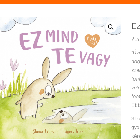
Ez
2.5
“Óv
hog
sze
fon
vel
fon
Ebb
Sho
gye
kér