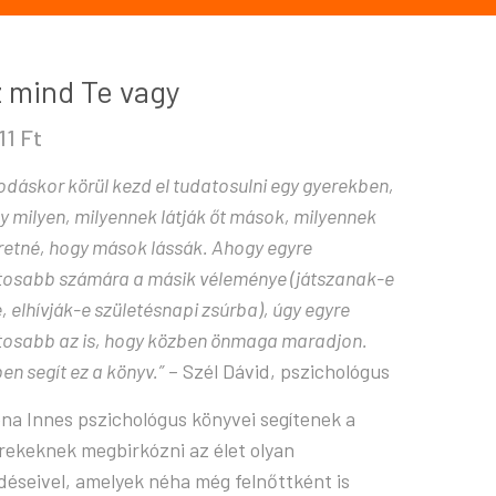
 mind Te vagy
11
Ft
odáskor körül kezd el tudatosulni egy gyerekben,
y milyen, milyennek látják őt mások, milyennek
retné, hogy mások lássák. Ahogy egyre
tosabb számára a másik véleménye (játszanak-e
e, elhívják-e születésnapi zsúrba), úgy egyre
tosabb az is, hogy közben önmaga maradjon.
en segít ez a könyv.”
– Szél Dávid, pszichológus
na Innes pszichológus könyvei segítenek a
rekeknek megbirkózni az élet olyan
déseivel, amelyek néha még felnőttként is