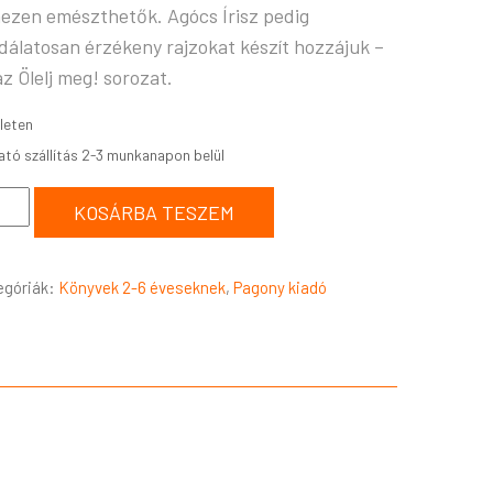
ezen emészthetők. Agócs Írisz pedig
dálatosan érzékeny rajzokat készít hozzájuk –
az Ölelj meg! sorozat.
leten
KOSÁRBA TESZEM
egóriák:
Könyvek 2-6 éveseknek
,
Pagony kiadó