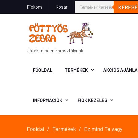
KERESÉ
Fiókom
Kosár
Játék minden korosztálynak
FŐOLDAL
TERMÉKEK
AKCIÓS AJÁNLA
INFORMÁCIÓK
FIÓK KEZELÉS
Főoldal
Termékek
Ez mind Te vagy