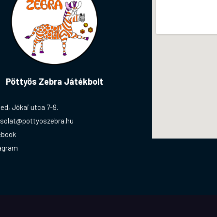
Pöttyös Zebra Játékbolt
ed, Jókai utca 7-9.
solat@pottyoszebra.hu
ebook
agram