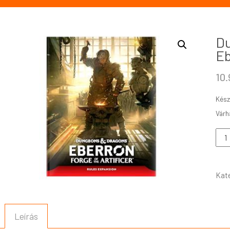
Du
Eb
10
Kész
Kat
Leírás