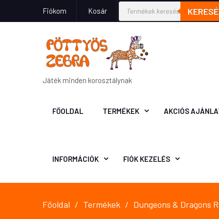
KERESÉ
Fiókom
Kosár
Játék minden korosztálynak
FŐOLDAL
TERMÉKEK
AKCIÓS AJÁNLA
INFORMÁCIÓK
FIÓK KEZELÉS
Főoldal
Termékek
Dungeons & Dragons RP