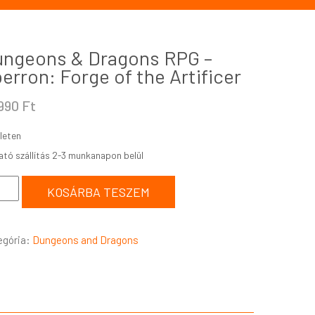
ngeons & Dragons RPG –
erron: Forge of the Artificer
.990
Ft
leten
KOSÁRBA TESZEM
egória:
Dungeons and Dragons