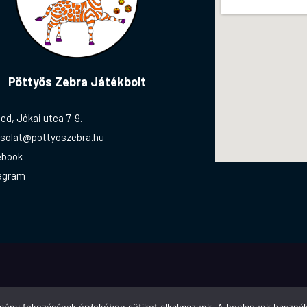
Pöttyös Zebra Játékbolt
ed, Jókai utca 7-9.
solat@pottyoszebra.hu
ebook
agram