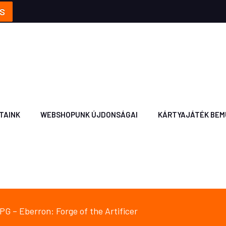
S
TAINK
WEBSHOPUNK ÚJDONSÁGAI
KÁRTYAJÁTÉK BEM
G – Eberron: Forge of the Artificer