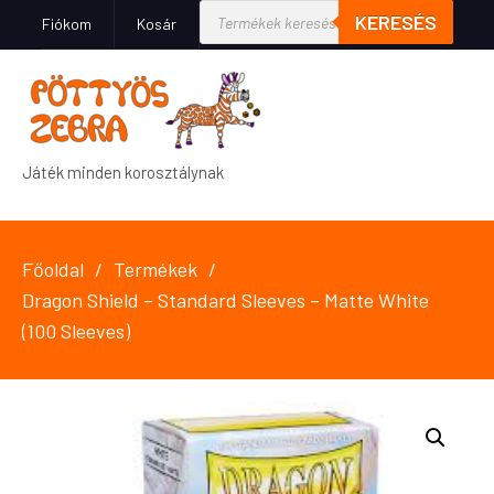
KERESÉS
Fiókom
Kosár
Játék minden korosztálynak
Főoldal
Termékek
Dragon Shield – Standard Sleeves – Matte White
(100 Sleeves)