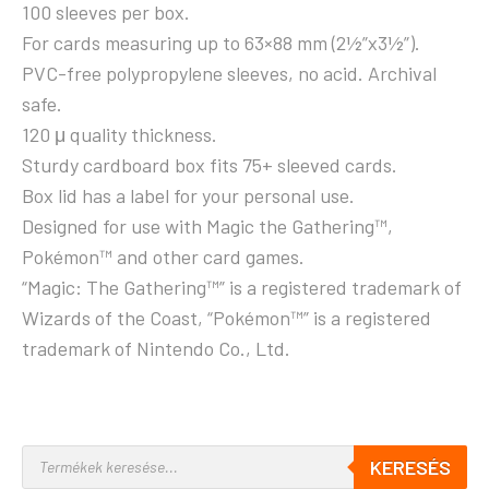
100 sleeves per box.
For cards measuring up to 63×88 mm (2½”x3½”).
PVC-free polypropylene sleeves, no acid. Archival
safe.
120 μ quality thickness.
Sturdy cardboard box fits 75+ sleeved cards.
Box lid has a label for your personal use.
Designed for use with Magic the Gathering™,
Pokémon™ and other card games.
“Magic: The Gathering™” is a registered trademark of
Wizards of the Coast, “Pokémon™” is a registered
trademark of Nintendo Co., Ltd.
KERESÉS