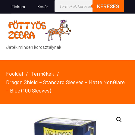
KERESÉS
Fiókom
Kosár
Játék minden korosztálynak
Főoldal
Termékek
Dragon Shield – Standard Sleeves – Matte NonGlare
– Blue (100 Sleeves)