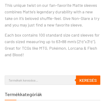
This unique twist on our fan-favorite Matte sleeves
combines Matte’s legendary durability with a new
take on it’s beloved shuffle-feel. Give Non-Glare a try
and you may just find a new favorite sleeve.
Each box contains 100 standard size card sleeves for
cards sized measuring up to 63×88 mm’s (2½”x3½”).
Great for TCGs like MTG, Pokémon, Lorcana & Flesh
and Blood!
KERESÉS
Termékkategóriák