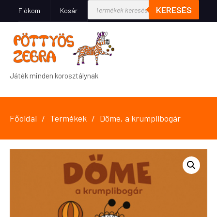
KERESÉS
Fiókom
Kosár
Játék minden korosztálynak
Főoldal
Termékek
Döme, a krumplibogár