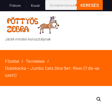
KERESÉS
Fiókom
Kosár
Játék minden korosztálynak
Főoldal
Termékek
Dobókocka – Jumbo Cats Dice Set: River (7 db-os
szett)