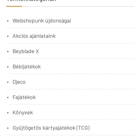
Webshopunk újdonságai
Akciós ajánlataink
Beyblade X
Bébijátékok
Djeco
Fajátékok
Könyvek
Gyűjtögetős kártyajátékok (TCG)