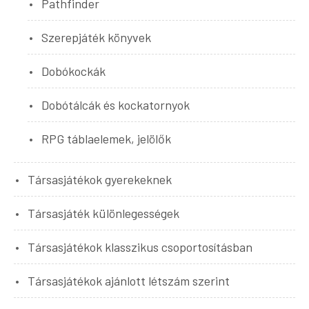
Pathfinder
Szerepjáték könyvek
Dobókockák
Dobótálcák és kockatornyok
RPG táblaelemek, jelölők
Társasjátékok gyerekeknek
Társasjáték különlegességek
Társasjátékok klasszikus csoportosításban
Társasjátékok ajánlott létszám szerint