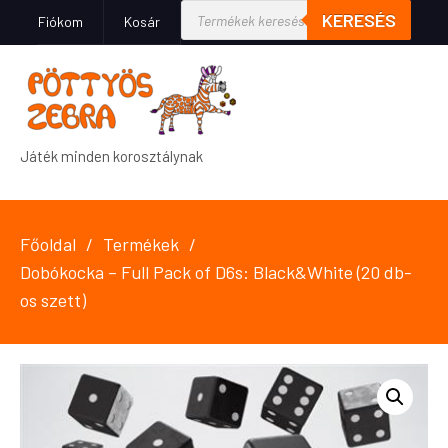
KERESÉS
Fiókom
Kosár
Játék minden korosztálynak
Főoldal
Termékek
Dobókocka – Full Pack of D6s: Black&White (20 db-
os szett)