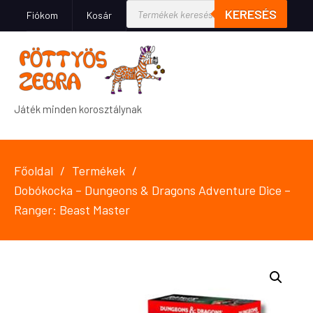
KERESÉS
Fiókom
Kosár
Játék minden korosztálynak
Főoldal
Termékek
Dobókocka – Dungeons & Dragons Adventure Dice –
Ranger: Beast Master