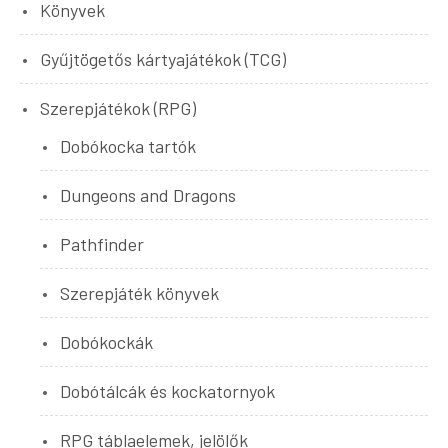
Könyvek
Gyűjtögetős kártyajátékok (TCG)
Szerepjátékok (RPG)
Dobókocka tartók
Dungeons and Dragons
Pathfinder
Szerepjáték könyvek
Dobókockák
Dobótálcák és kockatornyok
RPG táblaelemek, jelölők