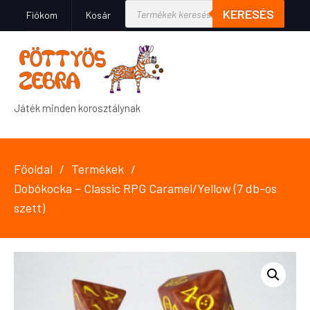
KERESÉS
Fiókom
Kosár
Játék minden korosztálynak
Főoldal
Termékek
Dobókocka – Classic RPG Caramel/Yellow (7 db-os
szett)