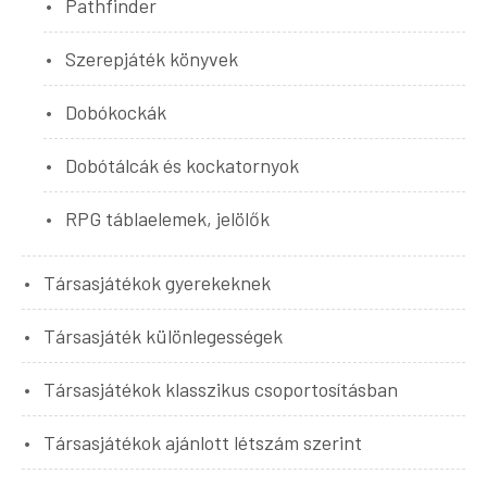
Pathfinder
Szerepjáték könyvek
Dobókockák
Dobótálcák és kockatornyok
RPG táblaelemek, jelölők
Társasjátékok gyerekeknek
Társasjáték különlegességek
Társasjátékok klasszikus csoportosításban
Társasjátékok ajánlott létszám szerint