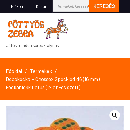
KERESÉS
Fiókom
Kosár
Játék minden korosztálynak
Főoldal
Termékek
Dobókocka – Chessex Speckled d6 (16 mm)
kockablokk Lotus (12 db-os szett)